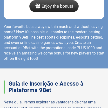
Enjoy the bonus!
Your favorite bets always within reach and without leaving
home? Now it's possible, all thanks to the modern betting
platform 9Bet! The best sports disciplines, e-sports betting,
and even online casino games await you. Create an
account at 9Bet with the promotional code PLUS1000 and
receive an amazing welcome bonus for new players to start
off on the right foot!
Guia de Inscrição e Acesso à
Plataforma 9Bet
Neste guia, iremos explorar as vantagens de criar uma