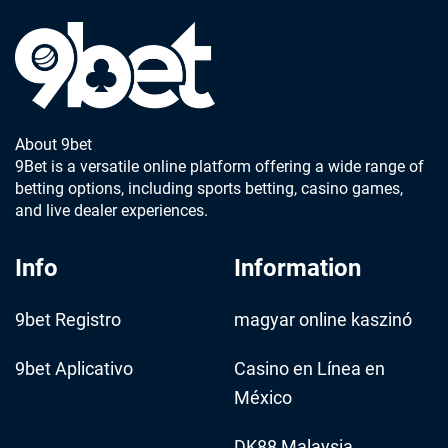
About 9bet
9Bet is a versatile online platform offering a wide range of
betting options, including sports betting, casino games,
and live dealer experiences.
Info
Information
9bet Registro
magyar online kaszinó
9bet Aplicativo
Casino en Línea en
México
DK88 Malaysia