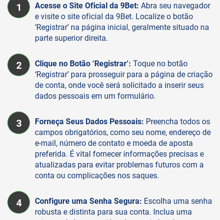
Acesse o Site Oficial da 9Bet:
Abra seu navegador
e visite o site oficial da 9Bet. Localize o botão
‘Registrar’ na página inicial, geralmente situado na
parte superior direita.
Clique no Botão ‘Registrar’:
Toque no botão
‘Registrar’ para prosseguir para a página de criação
de conta, onde você será solicitado a inserir seus
dados pessoais em um formulário.
Forneça Seus Dados Pessoais:
Preencha todos os
campos obrigatórios, como seu nome, endereço de
e-mail, número de contato e moeda de aposta
preferida. É vital fornecer informações precisas e
atualizadas para evitar problemas futuros com a
conta ou complicações nos saques.
Configure uma Senha Segura:
Escolha uma senha
robusta e distinta para sua conta. Inclua uma