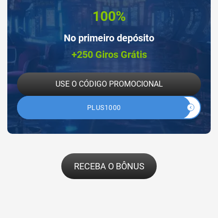
100%
No primeiro depósito
+250 Giros Grátis
USE O CÓDIGO PROMOCIONAL
PLUS1000
RECEBA O BÔNUS