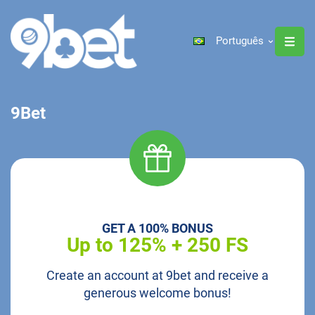
Português
9Bet
GET A 100% BONUS
Up to 125% + 250 FS
Create an account at 9bet and receive a
generous welcome bonus!